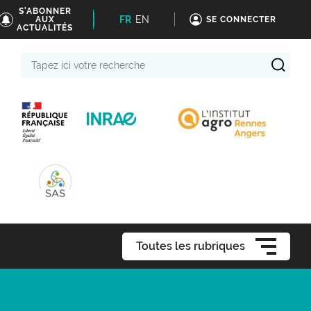
S'ABONNER
FR
EN
AUX
SE CONNECTER
ACTUALITÉS
Tapez
ici
votre
recherche
Toutes les rubriques