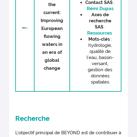
C
ontact
SAS
:
the
Rémi Dupas
current:
Axes de
Improving
recherche
SAS
:
European
Ressources
flowing
Mots-clés
:
waters in
hydrologie,
qualité de
an era of
l’eau, bassin-
global
versant,
change
gestion des
données
spatiales
Recherche
L'objectif principal de BEYOND est de contribuer à