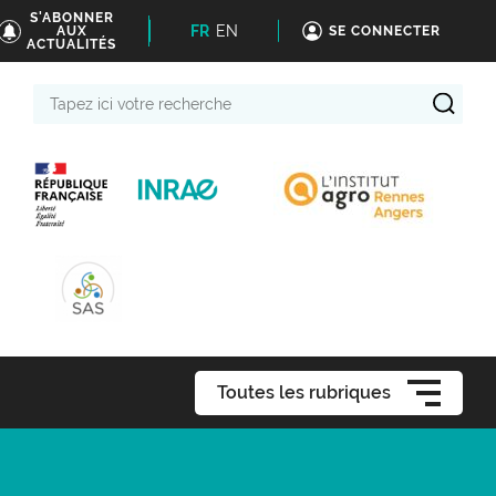
S'ABONNER
FR
EN
AUX
SE CONNECTER
ACTUALITÉS
Tapez
ici
votre
recherche
Toutes les rubriques