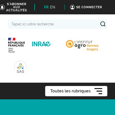
S'ABONNER
FR
EN
AUX
SE CONNECTER
ACTUALITÉS
Tapez
ici
votre
recherche
Toutes les rubriques