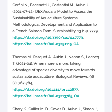
Corfini N., Bacenetti J., Costantini M., Aubin J.
(2021-07-12). DEXiAqua, a Model to Assess the
Sustainability of Aquaculture Systems:
Methodological Development and Application to
a French Salmon Farm. Sustainability, 13 (14), 7779,
https://dx.doi.org/10.3390/su13147779
,
https://hal.inrae.fr/hal-03291115
,
OA
Thomas M., Pasquet A., Aubin J., Nahon S., Lecocq
T. (2021-04). When more is more: taking
advantage of species diversity to move towards
sustainable aquaculture. Biological Reviews, 96
(2), 767-784,
https://dx.doi.org/10.1111/brv.12677
,
https://hal.inrae.fr/hal-03213785
,
OA
Chary K., Callier M. D., Coves D., Aubin J., Simon J.,