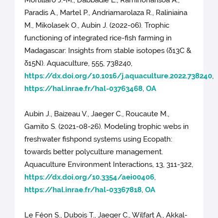
Mortillaro J.-M., Dabbadie L., Raminoharisoa A.,
Paradis A., Martel P., Andriamarolaza R., Raliniaina
M., Mikolasek O., Aubin J. (2022-06). Trophic
functioning of integrated rice-fish farming in
Madagascar: Insights from stable isotopes (δ13C &
δ15N). Aquaculture, 555, 738240,
https://dx.doi.org/10.1016/j.aquaculture.2022.738240
,
https://hal.inrae.fr/hal-03763468
,
OA
Aubin J., Baizeau V., Jaeger C., Roucaute M.,
Gamito S. (2021-08-26). Modeling trophic webs in
freshwater fishpond systems using Ecopath:
towards better polyculture management.
Aquaculture Environment Interactions, 13, 311-322,
https://dx.doi.org/10.3354/aei00406
,
https://hal.inrae.fr/hal-03367818
,
OA
Le Féon S., Dubois T., Jaeger C., Wilfart A., Akkal-