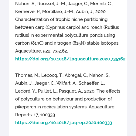
Nahon, S., Roussel, J.-M., Jaeger, C., Menniti, C.,
Kerhervé, P., Mortillaro, J.-M., Aubin, J., 2020.
Characterization of trophic niche partitioning
between carp (Cyprinus carpio) and roach (Rutilus
rutilus) in experimental polyculture ponds using
carbon (δ13C) and nitrogen (δ15N) stable isotopes.
Aquaculture. 522, 735162.
https://doi.org/10.1016/j.aquaculture.2020.735162
Thomas, M., Lecocq, T., Abregal, C., Nahon, S.,
Aubin, J., Jaeger, C., Wilfart, A., Schaeffer, L.,
Ledoré, Y., Puillet, L., Pasquet, A., 2020. The effects
of polyculture on behaviour and production of
pikeperch in recirculation systems. Aquaculture
Reports. 17, 100333.
https://doi.org/10.1016/j.aqrep.2020.100333