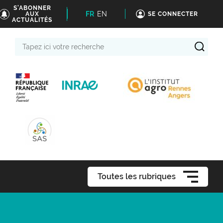
S'ABONNER
FR
EN
AUX
SE CONNECTER
ACTUALITÉS
Tapez
ici
votre
recherche
Toutes les rubriques