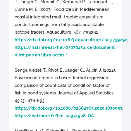
J., Jaeger C., Menniti C., Kerhervé P., Larroquet L.,
Cunha M. E. (2023). Food web in Mediterranean
coastal integrated multi-trophic aquaculture
ponds: Learnings from fatty acids and stable
isotope tracers. Aquaculture, 567, 739292,
https://dx.doi.org/10.1016/j.aquaculture.2023.739292
,
https://hal.inrae.fr/hal-03979136
,
ce document
n'est pas en libre accès !
Senga Kiessé T., Rivot E., Jaeger C., Aubin J. (2022).
Bayesian inference in based-kernel regression:
comparison of count data of condition factor of
fish in pond systems. Journal of Applied Statistics,
49 (3), 676-693,
https://dx.doi.org/10.1080/02664763.2020.1830953
,
https://hal.inrae.fr/hal-02974908
,
OA