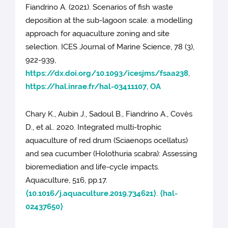
Fiandrino A. (2021). Scenarios of fish waste
deposition at the sub-lagoon scale: a modelling
approach for aquaculture zoning and site
selection. ICES Journal of Marine Science, 78 (3),
922-939,
https://dx.doi.org/10.1093/icesjms/fsaa238
,
https://hal.inrae.fr/hal-03411107
,
OA
Chary K., Aubin J., Sadoul B., Fiandrino A., Covès
D., et al.. 2020. Integrated multi-trophic
aquaculture of red drum (Sciaenops ocellatus)
and sea cucumber (Holothuria scabra): Assessing
bioremediation and life-cycle impacts.
Aquaculture, 516, pp.17.
⟨10.1016/j.aquaculture.2019.734621⟩
.
⟨hal-
02437650⟩